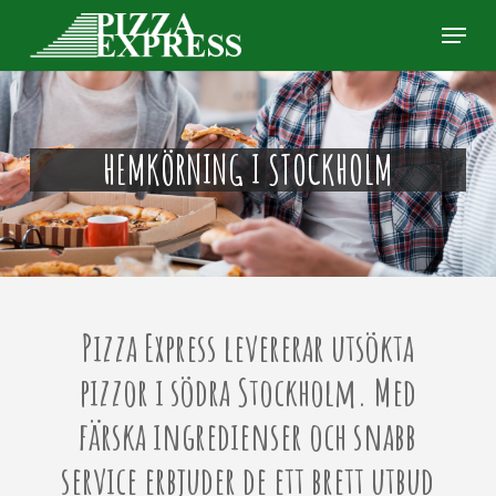
Skip
Menu
to
Clos
main
Men
content
HEMKÖRNING I STOCKHOLM
Pizza Express levererar utsökta
pizzor i södra Stockholm. Med
färska ingredienser och snabb
service erbjuder de ett brett utbud