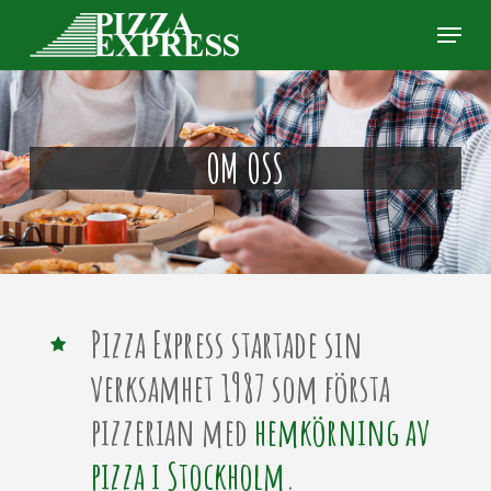
Skip
Menu
to
Clos
main
Men
content
OM OSS
Pizza Express startade sin
verksamhet 1987 som första
pizzerian med
hemkörning av
pizza i Stockholm
.